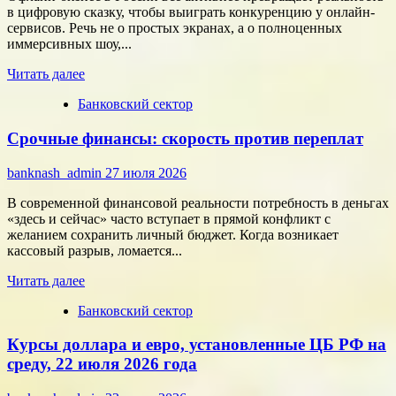
на
в цифровую сказку, чтобы выиграть конкуренцию у онлайн-
результат
сервисов. Речь не о простых экранах, а о полноценных
иммерсивных шоу,...
Прочитать
Читать далее
больше
Банковский сектор
о
Битва
Срочные финансы: скорость против переплат
за
внимание:
как
banknash_admin
27 июля 2026
удивить
современного
В современной финансовой реальности потребность в деньгах
потребителя
«здесь и сейчас» часто вступает в прямой конфликт с
с
желанием сохранить личный бюджет. Когда возникает
помощью
кассовый разрыв, ломается...
цифровых
Прочитать
технологий
Читать далее
больше
Банковский сектор
о
Срочные
Курсы доллара и евро, установленные ЦБ РФ на
финансы:
скорость
среду, 22 июля 2026 года
против
переплат