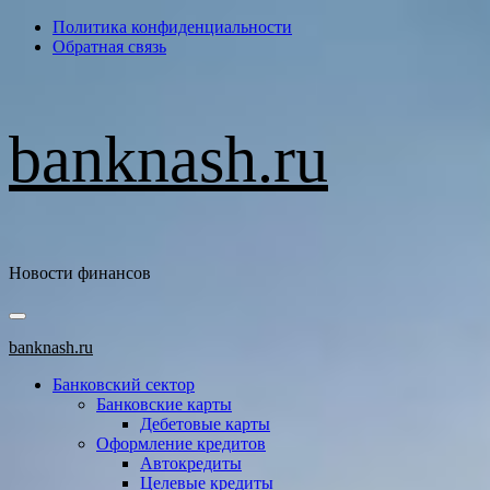
Перейти
Политика конфиденциальности
к
Обратная связь
содержимому
banknash.ru
Новости финансов
Основное
меню
banknash.ru
Банковский сектор
Банковские карты
Дебетовые карты
Оформление кредитов
Автокредиты
Целевые кредиты