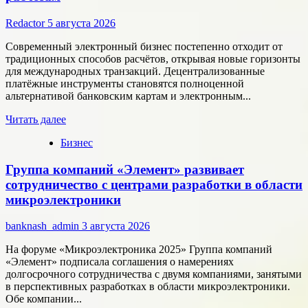
Redactor
5 августа 2026
Современный электронный бизнес постепенно отходит от
традиционных способов расчётов, открывая новые горизонты
для международных транзакций. Децентрализованные
платёжные инструменты становятся полноценной
альтернативой банковским картам и электронным...
Прочитать
Читать далее
больше
Бизнес
о
Как
Группа компаний «Элемент» развивает
цифровые
активы
сотрудничество с центрами разработки в области
меняют
микроэлектроники
подход
к
banknash_admin
3 августа 2026
онлайн-
расчётам
На форуме «Микроэлектроника 2025» Группа компаний
«Элемент» подписала соглашения о намерениях
долгосрочного сотрудничества с двумя компаниями, занятыми
в перспективных разработках в области микроэлектроники.
Обе компании...