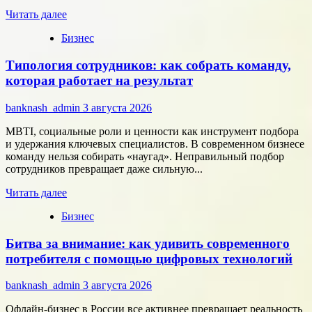
Прочитать
Читать далее
больше
Бизнес
о
Группа
Типология сотрудников: как собрать команду,
компаний
«Элемент»
которая работает на результат
развивает
сотрудничество
banknash_admin
3 августа 2026
с
центрами
MBTI, социальные роли и ценности как инструмент подбора
разработки
и удержания ключевых специалистов. В современном бизнесе
в
команду нельзя собирать «наугад». Неправильный подбор
области
сотрудников превращает даже сильную...
микроэлектроники
Прочитать
Читать далее
больше
Бизнес
о
Типология
Битва за внимание: как удивить современного
сотрудников:
как
потребителя с помощью цифровых технологий
собрать
команду,
banknash_admin
3 августа 2026
которая
работает
Офлайн-бизнес в России все активнее превращает реальность