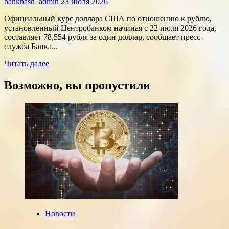
banknash_admin
23 июля 2026
Официальный курс доллара США по отношению к рублю,
установленный Центробанком начиная с 22 июля 2026 года,
составляет 78,554 рубля за один доллар, сообщает пресс-
служба Банка...
Прочитать
Читать далее
больше
о
Возможно, вы пропустили
Курсы
доллара
и
евро,
установленные
ЦБ
РФ
на
среду,
22
июля
2026
года
Новости