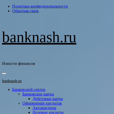
Перейти
Политика конфиденциальности
к
Обратная связь
содержимому
banknash.ru
Новости финансов
Основное
меню
banknash.ru
Банковский сектор
Банковские карты
Дебетовые карты
Оформление кредитов
Автокредиты
Целевые кредиты