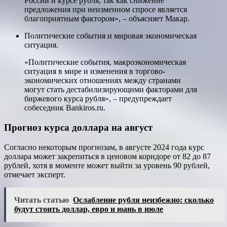
России и курсе рубля, так как снижение
предложения при неизменном спросе является
благоприятным фактором», – объясняет Макар.
Политические события и мировая экономическая
ситуация.
«Политические события, макроэкономическая
ситуация в мире и изменения в торгово-
экономических отношениях между странами
могут стать дестабилизирующими факторами для
биржевого курса рубля», – предупреждает
собеседник Bankiros.ru.
Прогноз курса доллара на август
Согласно некоторым прогнозам,
в августе 2024 года курс
доллара может закрепиться в ценовом коридоре от 82 до 87
рублей
, хотя в моменте может выйти за уровень 90 рублей,
отмечает эксперт.
Читать статью
Ослабление рубля неизбежно: сколько
будут стоить доллар, евро и юань в июле