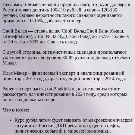
Пессимистичные сценарии предполагают, что
курс доллара в
России может достичь 100-110 рублей, а евро – 120-130
рублей
. Однако вероятность такого сценария оценивается
примерно в 10-15%, добавляет спикер.
Свой Вклад — ставка выше!
Свой Вклад
Свой Банк (бывш.
Газнефтьбанк), Лиц. № 3223
до 18.5% годовых
от 30 тыс
до 1095 дн.
Сделать вклад
С другой стороны,
оптимистичные сценарии предполагают
укрепление рубля до уровня 80-85 рублей за доллар
, отмечает
Макар.
Илья Макар – финансовый эксперт и квалифицированный
инвестор с 2013 года, практикующий инвестор с 2014 года.
Ранее эксперт рассказал Bankiros.ru, какие валюты стоит
рассмотреть для инвестирования в 2024 году, среди которых
он назвал доллары и евро.
Что в итоге:
Курс рубля летом будет зависеть от макроэкономической
ситуации в России, ДКП регулятора, цен на нефть,
политических событий и мировой экономики.