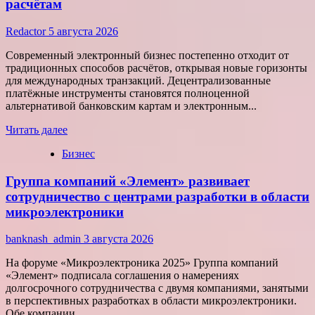
расчётам
Redactor
5 августа 2026
Современный электронный бизнес постепенно отходит от
традиционных способов расчётов, открывая новые горизонты
для международных транзакций. Децентрализованные
платёжные инструменты становятся полноценной
альтернативой банковским картам и электронным...
Прочитать
Читать далее
больше
Бизнес
о
Как
Группа компаний «Элемент» развивает
цифровые
активы
сотрудничество с центрами разработки в области
меняют
микроэлектроники
подход
к
banknash_admin
3 августа 2026
онлайн-
расчётам
На форуме «Микроэлектроника 2025» Группа компаний
«Элемент» подписала соглашения о намерениях
долгосрочного сотрудничества с двумя компаниями, занятыми
в перспективных разработках в области микроэлектроники.
Обе компании...