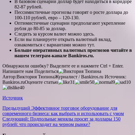
В базовом сценарии доллар будет находиться в коридоре
82-87 рублей.
Пессимистичные прогнозы говорят о росте доллара до
100-110 рублей, евро – 120-130.
Оптимистичные сценарии предполагают укрепление
рубля до 80-85 за доллар.
Следить за курсом валют можно здесь.
Если вы планируете открыть валютный вклад,
ознакомиться с вариантами можно тут.
Больше оперативных валютных прогнозов читайте в
нашем телеграм-канале Bankiros.ru.
Обнаружили ошибку? Выделите ее и нажмите Ctrl + Enter.
Напишите нам
Поделиться
Автор:
Виктория Тюпина
Журналист / Bankiros.ru
Источник:
Bankiros.ru
Оцените статью
31
50
9
10
40
Источник
Навигация
Предыдущий
Эффективное торговое оборудование для
современного бизнеса: как выбрать и использовать с умом
записи
Следующий:
Подпольные менялы просят за доллары 150
рублей: что происходит на черном рынке?