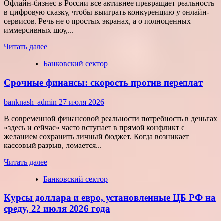
работает
Офлайн-бизнес в России все активнее превращает реальность
на
в цифровую сказку, чтобы выиграть конкуренцию у онлайн-
результат
сервисов. Речь не о простых экранах, а о полноценных
иммерсивных шоу,...
Прочитать
Читать далее
больше
Банковский сектор
о
Битва
Срочные финансы: скорость против переплат
за
внимание:
как
banknash_admin
27 июля 2026
удивить
современного
В современной финансовой реальности потребность в деньгах
потребителя
«здесь и сейчас» часто вступает в прямой конфликт с
с
желанием сохранить личный бюджет. Когда возникает
помощью
кассовый разрыв, ломается...
цифровых
Прочитать
технологий
Читать далее
больше
Банковский сектор
о
Срочные
Курсы доллара и евро, установленные ЦБ РФ на
финансы:
скорость
среду, 22 июля 2026 года
против