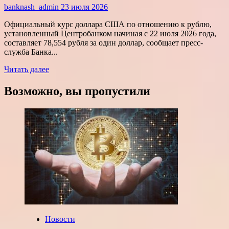
переплат
banknash_admin
23 июля 2026
Официальный курс доллара США по отношению к рублю,
установленный Центробанком начиная с 22 июля 2026 года,
составляет 78,554 рубля за один доллар, сообщает пресс-
служба Банка...
Прочитать
Читать далее
больше
о
Возможно, вы пропустили
Курсы
доллара
и
евро,
установленные
ЦБ
РФ
на
среду,
22
июля
2026
года
Новости