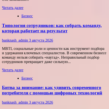
Прочитать
Читать далее
больше
Бизнес
о
Группа
Типология сотрудников: как собрать команду,
компаний
«Элемент»
которая работает на результат
развивает
сотрудничество
banknash_admin
3 августа 2026
с
центрами
MBTI, социальные роли и ценности как инструмент подбора
разработки
и удержания ключевых специалистов. В современном бизнесе
в
команду нельзя собирать «наугад». Неправильный подбор
области
сотрудников превращает даже сильную...
микроэлектроники
Прочитать
Читать далее
больше
Бизнес
о
Типология
Битва за внимание: как удивить современного
сотрудников:
как
потребителя с помощью цифровых технологий
собрать
команду,
banknash_admin
3 августа 2026
которая