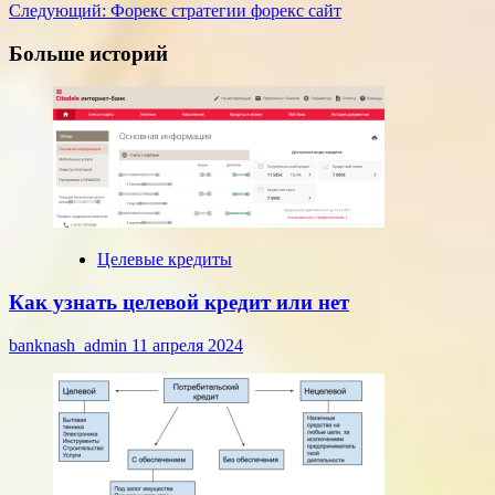
Следующий:
Форекс стратегии форекс сайт
записи
Больше историй
Целевые кредиты
Как узнать целевой кредит или нет
banknash_admin
11 апреля 2024