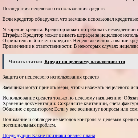
Последствия нецелевого использования средств
Если кредитор обнаружит, что заемщик использовал кредитные 
Ускорение кредита: Кредитор может потребовать немедленной
Штрафы: Кредитор может взимать штрафы за нецелевое исполь
Отрицательный отчет о кредите: Нецелевое использование кре
Привлечение к ответственности: В некоторых случаях нецелев
Читать статью
Кредит по целевому назначению это
Защита от нецелевого использования средств
Заемщики могут принять меры, чтобы избежать нецелевого исп
Использование средств только по целевому назначению: Обязат
Хранение документации: Сохраняйте квитанции, счета-фактур
Общение с кредитором: Если у вас возникнут вопросы или сом
Понимание и соблюдение методов контроля за целевым кредито
потенциальных проблем.
Навигация
Предыдущий
Какие признаки бизнес плана