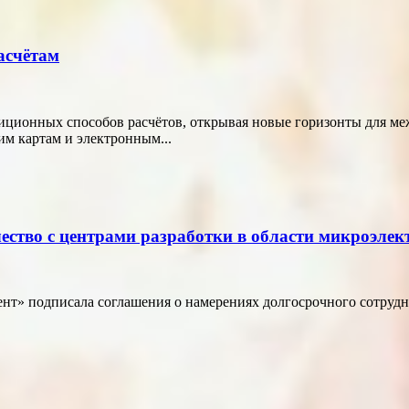
асчётам
диционных способов расчётов, открывая новые горизонты для м
м картам и электронным...
ество с центрами разработки в области микроэле
т» подписала соглашения о намерениях долгосрочного сотрудн