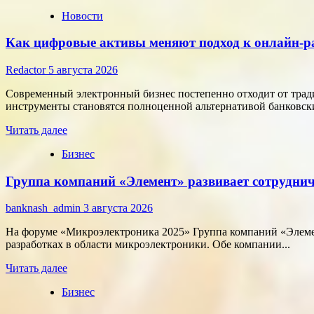
Новости
Как цифровые активы меняют подход к онлайн-р
Redactor
5 августа 2026
Современный электронный бизнес постепенно отходит от тра
инструменты становятся полноценной альтернативой банковски
Прочитать
Читать далее
больше
Бизнес
о
Как
Группа компаний «Элемент» развивает сотруднич
цифровые
активы
меняют
banknash_admin
3 августа 2026
подход
к
На форуме «Микроэлектроника 2025» Группа компаний «Элемен
онлайн-
разработках в области микроэлектроники. Обе компании...
расчётам
Прочитать
Читать далее
больше
Бизнес
о
Группа