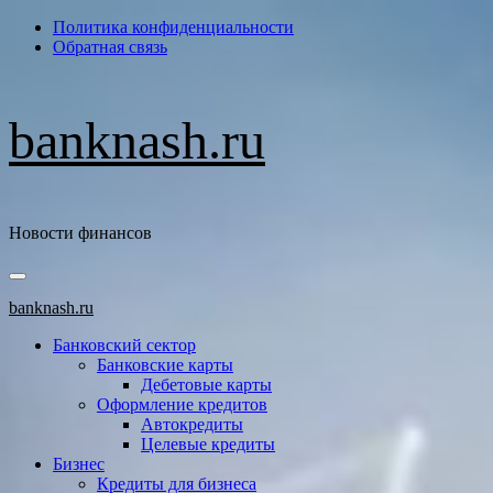
Перейти
Политика конфиденциальности
к
Обратная связь
содержимому
banknash.ru
Новости финансов
Основное
меню
banknash.ru
Банковский сектор
Банковские карты
Дебетовые карты
Оформление кредитов
Автокредиты
Целевые кредиты
Бизнес
Кредиты для бизнеса