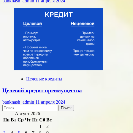
banknash_admin
11 апреля 2024
Целевые кредиты
Целевой кредит преимущества
banknash_admin
11 апреля 2024
Найти:
Август 2026
Пн
Вт
Ср
Чт
Пт
Сб
Вс
1
2
3
4
5
6
7
8
9