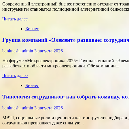
Современный электронный бизнес постепенно отходит от тра
инструменты становятся полноценной альтернативой банковски
Прочитать
Читать далее
больше
Бизнес
о
Как
Группа компаний «Элемент» развивает сотруднич
цифровые
активы
меняют
banknash_admin
3 августа 2026
подход
к
На форуме «Микроэлектроника 2025» Группа компаний «Элемен
онлайн-
разработках в области микроэлектроники. Обе компании...
расчётам
Прочитать
Читать далее
больше
Бизнес
о
Группа
Типология сотрудников: как собрать команду, ко
компаний
«Элемент»
развивает
banknash_admin
3 августа 2026
сотрудничество
с
MBTI, социальные роли и ценности как инструмент подбора и 
центрами
сотрудников превращает даже сильную...
разработки