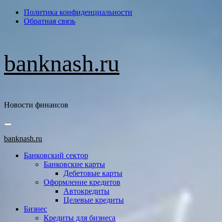
Перейти
Политика конфиденциальности
к
Обратная связь
содержимому
banknash.ru
Новости финансов
Основное
меню
banknash.ru
Банковский сектор
Банковские карты
Дебетовые карты
Оформление кредитов
Автокредиты
Целевые кредиты
Бизнес
Кредиты для бизнеса