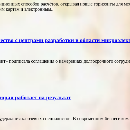
диционных способов расчётов, открывая новые горизонты для м
м картам и электронным...
ество с центрами разработки в области микроэле
т» подписала соглашения о намерениях долгосрочного сотрудн
торая работает на результат
удержания ключевых специалистов. В современном бизнесе кома