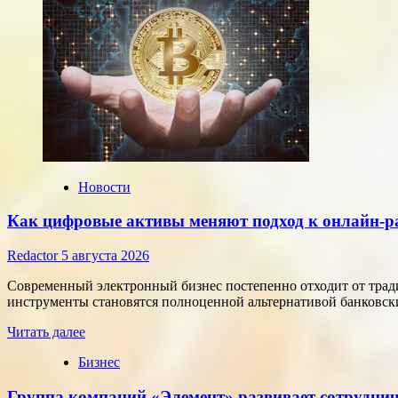
Новости
Как цифровые активы меняют подход к онлайн-р
Redactor
5 августа 2026
Современный электронный бизнес постепенно отходит от тра
инструменты становятся полноценной альтернативой банковски
Прочитать
Читать далее
больше
Бизнес
о
Как
Группа компаний «Элемент» развивает сотруднич
цифровые