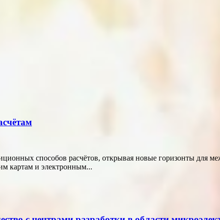
асчётам
диционных способов расчётов, открывая новые горизонты для м
м картам и электронным...
ество с центрами разработки в области микроэле