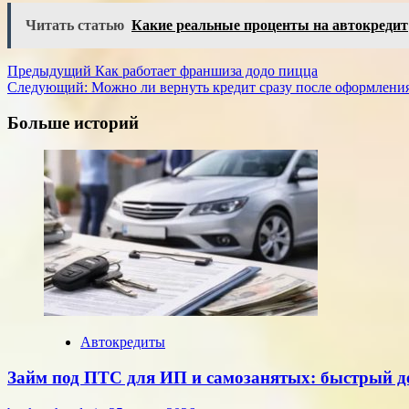
Читать статью
Какие реальные проценты на автокредит
Навигация
Предыдущий
Как работает франшиза додо пицца
Следующий:
Можно ли вернуть кредит сразу после оформлени
записи
Больше историй
Автокредиты
Займ под ПТС для ИП и самозанятых: быстрый де