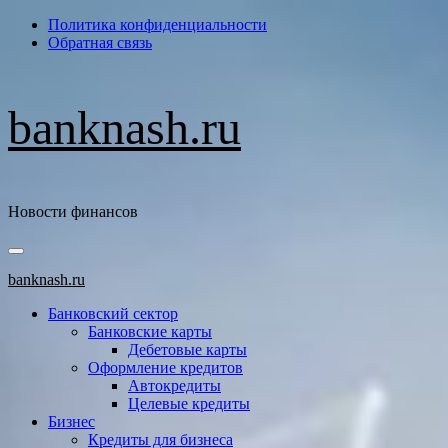
Перейти
Политика конфиденциальности
к
Обратная связь
содержимому
banknash.ru
Новости финансов
Основное
меню
banknash.ru
Банковский сектор
Банковские карты
Дебетовые карты
Оформление кредитов
Автокредиты
Целевые кредиты
Бизнес
Кредиты для бизнеса