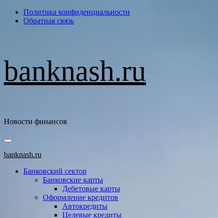
Перейти
Политика конфиденциальности
к
Обратная связь
содержимому
banknash.ru
Новости финансов
Основное
меню
banknash.ru
Банковский сектор
Банковские карты
Дебетовые карты
Оформление кредитов
Автокредиты
Целевые кредиты