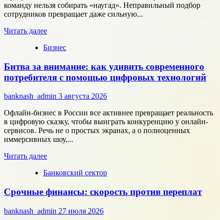
в
команду нельзя собирать «наугад». Неправильный подбор
области
сотрудников превращает даже сильную...
микроэлектроники
Прочитать
Читать далее
больше
Бизнес
о
Типология
Битва за внимание: как удивить современного
сотрудников:
как
потребителя с помощью цифровых технологий
собрать
команду,
banknash_admin
3 августа 2026
которая
работает
Офлайн-бизнес в России все активнее превращает реальность
на
в цифровую сказку, чтобы выиграть конкуренцию у онлайн-
результат
сервисов. Речь не о простых экранах, а о полноценных
иммерсивных шоу,...
Прочитать
Читать далее
больше
Банковский сектор
о
Битва
Срочные финансы: скорость против переплат
за
внимание:
как
banknash_admin
27 июля 2026
удивить