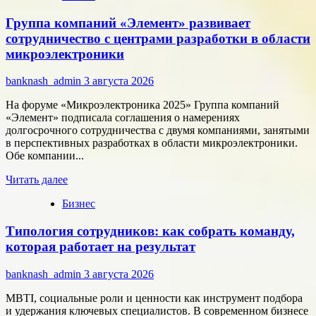
Как
Группа компаний «Элемент» развивает
цифровые
активы
сотрудничество с центрами разработки в области
меняют
микроэлектроники
подход
к
banknash_admin
3 августа 2026
онлайн-
расчётам
На форуме «Микроэлектроника 2025» Группа компаний
«Элемент» подписала соглашения о намерениях
долгосрочного сотрудничества с двумя компаниями, занятыми
в перспективных разработках в области микроэлектроники.
Обе компании...
Прочитать
Читать далее
больше
Бизнес
о
Группа
Типология сотрудников: как собрать команду,
компаний
«Элемент»
которая работает на результат
развивает
сотрудничество
banknash_admin
3 августа 2026
с
центрами
MBTI, социальные роли и ценности как инструмент подбора
разработки
и удержания ключевых специалистов. В современном бизнесе