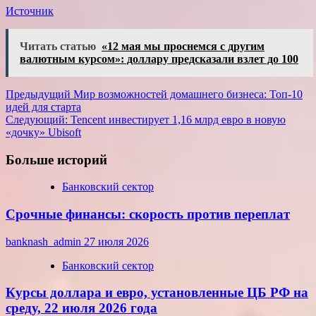
Источник
Читать статью
«12 мая мы проснемся с другим
валютным курсом»: доллару предсказали взлет до 100
Навигация
Предыдущий
Мир возможностей домашнего бизнеса: Топ-10
идей для старта
записи
Следующий:
Tencent инвестирует 1,16 млрд евро в новую
«дочку» Ubisoft
Больше историй
Банковский сектор
Срочные финансы: скорость против переплат
banknash_admin
27 июля 2026
Банковский сектор
Курсы доллара и евро, установленные ЦБ РФ на
среду, 22 июля 2026 года