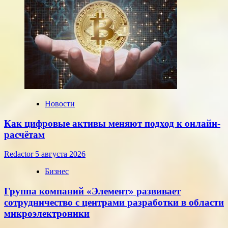
евро,
установленные
ЦБ
РФ
на
среду,
22
июля
2026
года
Новости
Как цифровые активы меняют подход к онлайн-
расчётам
Redactor
5 августа 2026
Бизнес
Группа компаний «Элемент» развивает
сотрудничество с центрами разработки в области
микроэлектроники