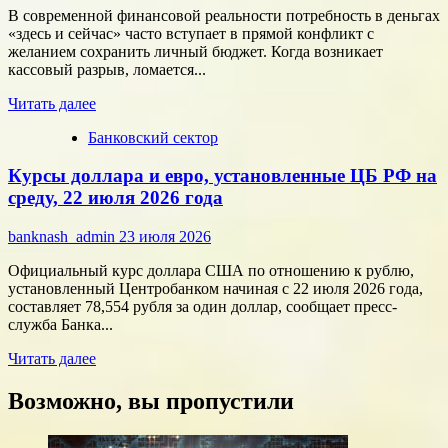
современного
В современной финансовой реальности потребность в деньгах
потребителя
«здесь и сейчас» часто вступает в прямой конфликт с
с
желанием сохранить личный бюджет. Когда возникает
помощью
кассовый разрыв, ломается...
цифровых
Прочитать
технологий
Читать далее
больше
Банковский сектор
о
Срочные
Курсы доллара и евро, установленные ЦБ РФ на
финансы:
скорость
среду, 22 июля 2026 года
против
переплат
banknash_admin
23 июля 2026
Официальный курс доллара США по отношению к рублю,
установленный Центробанком начиная с 22 июля 2026 года,
составляет 78,554 рубля за один доллар, сообщает пресс-
служба Банка...
Прочитать
Читать далее
больше
о
Возможно, вы пропустили
Курсы
доллара
и