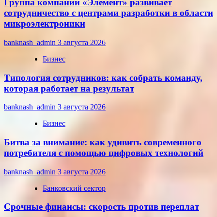
Группа компаний «Элемент» развивает
сотрудничество с центрами разработки в области
микроэлектроники
banknash_admin
3 августа 2026
Бизнес
Типология сотрудников: как собрать команду,
которая работает на результат
banknash_admin
3 августа 2026
Бизнес
Битва за внимание: как удивить современного
потребителя с помощью цифровых технологий
banknash_admin
3 августа 2026
Банковский сектор
Срочные финансы: скорость против переплат