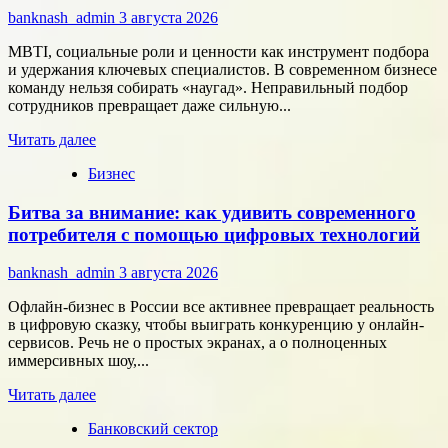
сотрудничество
banknash_admin
3 августа 2026
с
центрами
MBTI, социальные роли и ценности как инструмент подбора
разработки
и удержания ключевых специалистов. В современном бизнесе
в
команду нельзя собирать «наугад». Неправильный подбор
области
сотрудников превращает даже сильную...
микроэлектроники
Прочитать
Читать далее
больше
Бизнес
о
Типология
Битва за внимание: как удивить современного
сотрудников:
как
потребителя с помощью цифровых технологий
собрать
команду,
banknash_admin
3 августа 2026
которая
работает
Офлайн-бизнес в России все активнее превращает реальность
на
в цифровую сказку, чтобы выиграть конкуренцию у онлайн-
результат
сервисов. Речь не о простых экранах, а о полноценных
иммерсивных шоу,...
Прочитать
Читать далее
больше
Банковский сектор
о
Битва