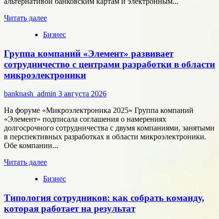
альтернативой банковским картам и электронным...
Прочитать
Читать далее
больше
Бизнес
о
Как
Группа компаний «Элемент» развивает
цифровые
активы
сотрудничество с центрами разработки в области
меняют
микроэлектроники
подход
к
banknash_admin
3 августа 2026
онлайн-
расчётам
На форуме «Микроэлектроника 2025» Группа компаний
«Элемент» подписала соглашения о намерениях
долгосрочного сотрудничества с двумя компаниями, занятыми
в перспективных разработках в области микроэлектроники.
Обе компании...
Прочитать
Читать далее
больше
Бизнес
о
Группа
Типология сотрудников: как собрать команду,
компаний
«Элемент»
которая работает на результат
развивает