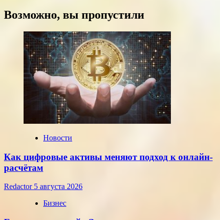
больше
о
Возможно, вы пропустили
Курсы
доллара
и
евро,
установленные
ЦБ
РФ
на
среду,
22
июля
2026
года
Новости
Как цифровые активы меняют подход к онлайн-
расчётам
Redactor
5 августа 2026
Бизнес