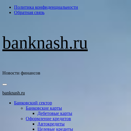
Перейти
Политика конфиденциальности
к
Обратная связь
содержимому
banknash.ru
Новости финансов
Основное
меню
banknash.ru
Банковский сектор
Банковские карты
Дебетовые карты
Оформление кредитов
Автокредиты
Целевые кредиты