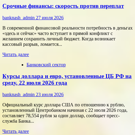
Срочные финансы: скорость против переплат
за
внимание:
как
banknash_admin
27 июля 2026
удивить
современного
В современной финансовой реальности потребность в деньгах
потребителя
«здесь и сейчас» часто вступает в прямой конфликт с
с
желанием сохранить личный бюджет. Когда возникает
помощью
кассовый разрыв, ломается...
цифровых
Прочитать
технологий
Читать далее
больше
Банковский сектор
о
Срочные
Курсы доллара и евро, установленные ЦБ РФ на
финансы:
скорость
среду, 22 июля 2026 года
против
переплат
banknash_admin
23 июля 2026
Официальный курс доллара США по отношению к рублю,
установленный Центробанком начиная с 22 июля 2026 года,
составляет 78,554 рубля за один доллар, сообщает пресс-
служба Банка...
Прочитать
Читать далее