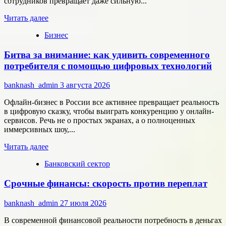
сотрудников превращает даже сильную...
микроэлектроники
Прочитать
Читать далее
больше
Бизнес
о
Типология
Битва за внимание: как удивить современного
сотрудников:
как
потребителя с помощью цифровых технологий
собрать
команду,
banknash_admin
3 августа 2026
которая
работает
Офлайн-бизнес в России все активнее превращает реальность
на
в цифровую сказку, чтобы выиграть конкуренцию у онлайн-
результат
сервисов. Речь не о простых экранах, а о полноценных
иммерсивных шоу,...
Прочитать
Читать далее
больше
Банковский сектор
о
Битва
Срочные финансы: скорость против переплат
за
внимание:
как
banknash_admin
27 июля 2026
удивить
современного
В современной финансовой реальности потребность в деньгах