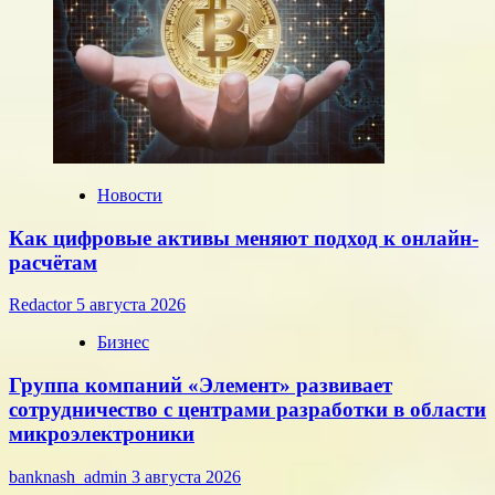
установленные
ЦБ
РФ
на
среду,
22
июля
2026
года
Новости
Как цифровые активы меняют подход к онлайн-
расчётам
Redactor
5 августа 2026
Бизнес
Группа компаний «Элемент» развивает
сотрудничество с центрами разработки в области
микроэлектроники
banknash_admin
3 августа 2026