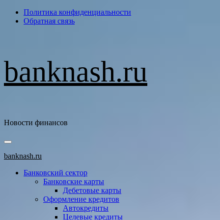
Перейти
Политика конфиденциальности
к
Обратная связь
содержимому
banknash.ru
Новости финансов
Основное
меню
banknash.ru
Банковский сектор
Банковские карты
Дебетовые карты
Оформление кредитов
Автокредиты
Целевые кредиты