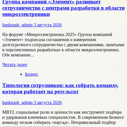
Группа компаний «Элемент» развивает
цифровые
активы
сотрудничество с центрами разработки в области
меняют
микроэлектроники
подход
к
banknash_admin
3 августа 2026
онлайн-
расчётам
На форуме «Микроэлектроника 2025» Группа компаний
«Элемент» подписала соглашения о намерениях
долгосрочного сотрудничества с двумя компаниями, занятыми
в перспективных разработках в области микроэлектроники.
Обе компании...
Прочитать
Читать далее
больше
Бизнес
о
Группа
Типология сотрудников: как собрать команду,
компаний
«Элемент»
которая работает на результат
развивает
сотрудничество
banknash_admin
3 августа 2026
с
центрами
MBTI, социальные роли и ценности как инструмент подбора
разработки
и удержания ключевых специалистов. В современном бизнесе
в
команду нельзя собирать «наугад». Неправильный подбор
области