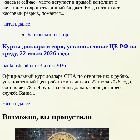
потребителя
«здесь и сейчас» часто вступает в прямой конфликт с
с
желанием сохранить личный бюджет. Когда возникает
помощью
кассовый разрыв, ломается...
цифровых
Прочитать
технологий
Читать далее
больше
Банковский сектор
о
Срочные
Курсы доллара и евро, установленные ЦБ РФ на
финансы:
скорость
среду, 22 июля 2026 года
против
переплат
banknash_admin
23 июля 2026
Официальный курс доллара США по отношению к рублю,
установленный Центробанком начиная с 22 июля 2026 года,
составляет 78,554 рубля за один доллар, сообщает пресс-
служба Банка...
Прочитать
Читать далее
больше
о
Возможно, вы пропустили
Курсы
доллара
и
евро,