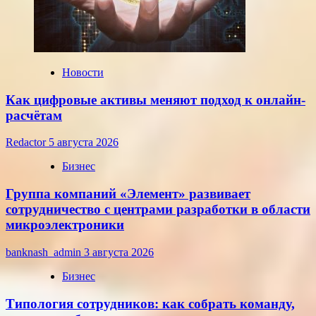
среду,
22
июля
2026
года
Новости
Как цифровые активы меняют подход к онлайн-
расчётам
Redactor
5 августа 2026
Бизнес
Группа компаний «Элемент» развивает
сотрудничество с центрами разработки в области
микроэлектроники
banknash_admin
3 августа 2026
Бизнес
Типология сотрудников: как собрать команду,