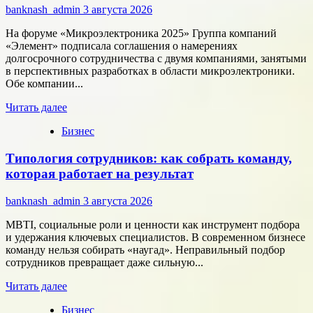
к
banknash_admin
3 августа 2026
онлайн-
расчётам
На форуме «Микроэлектроника 2025» Группа компаний
«Элемент» подписала соглашения о намерениях
долгосрочного сотрудничества с двумя компаниями, занятыми
в перспективных разработках в области микроэлектроники.
Обе компании...
Прочитать
Читать далее
больше
Бизнес
о
Группа
Типология сотрудников: как собрать команду,
компаний
«Элемент»
которая работает на результат
развивает
сотрудничество
banknash_admin
3 августа 2026
с
центрами
MBTI, социальные роли и ценности как инструмент подбора
разработки
и удержания ключевых специалистов. В современном бизнесе
в
команду нельзя собирать «наугад». Неправильный подбор
области
сотрудников превращает даже сильную...
микроэлектроники
Прочитать
Читать далее
больше
Бизнес
о