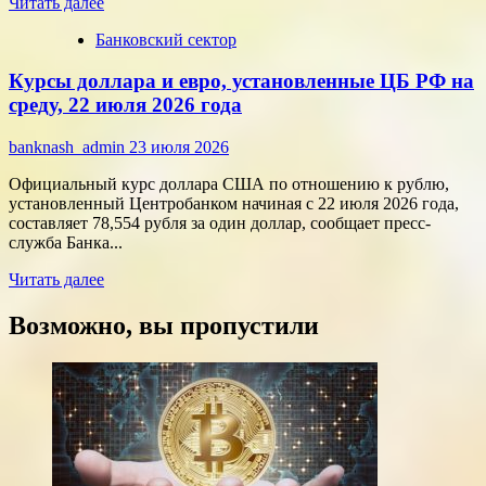
Прочитать
технологий
Читать далее
больше
Банковский сектор
о
Срочные
Курсы доллара и евро, установленные ЦБ РФ на
финансы:
скорость
среду, 22 июля 2026 года
против
переплат
banknash_admin
23 июля 2026
Официальный курс доллара США по отношению к рублю,
установленный Центробанком начиная с 22 июля 2026 года,
составляет 78,554 рубля за один доллар, сообщает пресс-
служба Банка...
Прочитать
Читать далее
больше
о
Возможно, вы пропустили
Курсы
доллара
и
евро,
установленные
ЦБ
РФ
на