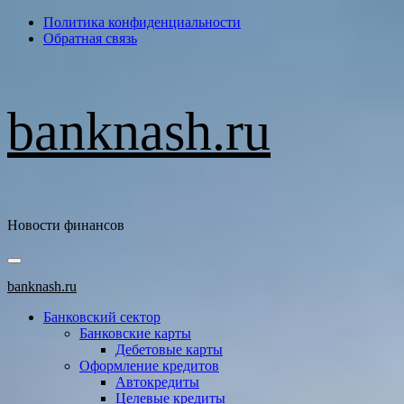
Перейти
Политика конфиденциальности
к
Обратная связь
содержимому
banknash.ru
Новости финансов
Основное
меню
banknash.ru
Банковский сектор
Банковские карты
Дебетовые карты
Оформление кредитов
Автокредиты
Целевые кредиты