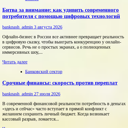
Типология
Битва за внимание: как удивить современного
сотрудников:
как
потребителя с помощью цифровых технологий
собрать
команду,
banknash_admin
3 августа 2026
которая
работает
Офлайн-бизнес в России все активнее превращает реальность
на
в цифровую сказку, чтобы выиграть конкуренцию у онлайн-
результат
сервисов. Речь не о простых экранах, а о полноценных
иммерсивных шоу,...
Прочитать
Читать далее
больше
Банковский сектор
о
Битва
Срочные финансы: скорость против переплат
за
внимание:
как
banknash_admin
27 июля 2026
удивить
современного
В современной финансовой реальности потребность в деньгах
потребителя
«здесь и сейчас» часто вступает в прямой конфликт с
с
желанием сохранить личный бюджет. Когда возникает
помощью
кассовый разрыв, ломается...
цифровых