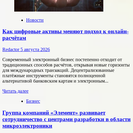
Новости
Как цифровые активы меняют подход к онлайн-
расчётам
Redactor
5 августа 2026
Современный электронный бизнес постепенно отходит от
традиционных способов расчётов, открывая новые горизонты
для международных транзакций. Децентрализованные
платёжные инструменты становятся полноценной
альтернативой банковским картам и электронным...
Прочитать
Читать далее
больше
Бизнес
о
Как
Группа компаний «Элемент» развивает
цифровые
активы
сотрудничество с центрами разработки в области
меняют
микроэлектроники
подход