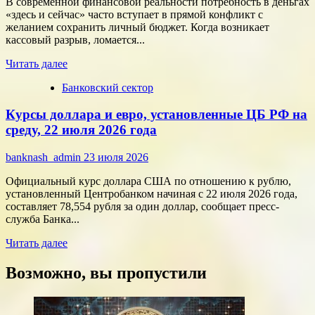
В современной финансовой реальности потребность в деньгах
потребителя
«здесь и сейчас» часто вступает в прямой конфликт с
с
желанием сохранить личный бюджет. Когда возникает
помощью
кассовый разрыв, ломается...
цифровых
Прочитать
технологий
Читать далее
больше
Банковский сектор
о
Срочные
Курсы доллара и евро, установленные ЦБ РФ на
финансы:
скорость
среду, 22 июля 2026 года
против
переплат
banknash_admin
23 июля 2026
Официальный курс доллара США по отношению к рублю,
установленный Центробанком начиная с 22 июля 2026 года,
составляет 78,554 рубля за один доллар, сообщает пресс-
служба Банка...
Прочитать
Читать далее
больше
о
Возможно, вы пропустили
Курсы
доллара
и