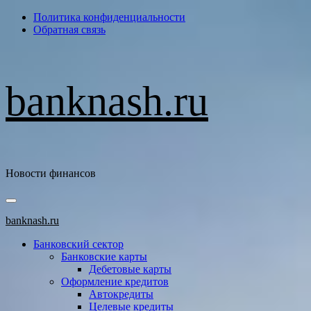
Перейти
Политика конфиденциальности
к
Обратная связь
содержимому
banknash.ru
Новости финансов
Основное
меню
banknash.ru
Банковский сектор
Банковские карты
Дебетовые карты
Оформление кредитов
Автокредиты
Целевые кредиты