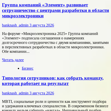
Группа компаний «Элемент» развивает
цифровые
активы
сотрудничество с центрами разработки в области
меняют
микроэлектроники
подход
к
banknash_admin
3 августа 2026
онлайн-
расчётам
На форуме «Микроэлектроника 2025» Группа компаний
«Элемент» подписала соглашения о намерениях
долгосрочного сотрудничества с двумя компаниями, занятыми
в перспективных разработках в области микроэлектроники.
Обе компании...
Прочитать
Читать далее
больше
Бизнес
о
Группа
Типология сотрудников: как собрать команду,
компаний
«Элемент»
которая работает на результат
развивает
сотрудничество
banknash_admin
3 августа 2026
с
центрами
MBTI, социальные роли и ценности как инструмент подбора
разработки
и удержания ключевых специалистов. В современном бизнесе
в
команду нельзя собирать «наугад». Неправильный подбор