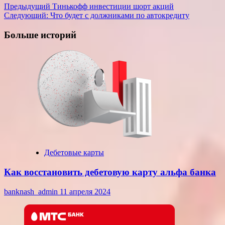
Навигация
Предыдущий
Тинькофф инвестиции шорт акций
Следующий:
Что будет с должниками по автокредиту
записи
Больше историй
Дебетовые карты
Как восстановить дебетовую карту альфа банка
banknash_admin
11 апреля 2024