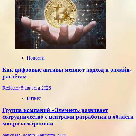
евро,
установленные
ЦБ
РФ
на
среду,
22
июля
2026
года
Новости
Как цифровые активы меняют подход к онлайн-
расчётам
Redactor
5 августа 2026
Бизнес
Группа компаний «Элемент» развивает
сотрудничество с центрами разработки в области
микроэлектроники
banknash_admin
3 августа 2026