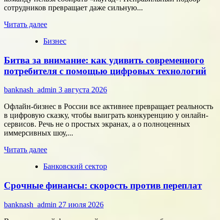
области
сотрудников превращает даже сильную...
микроэлектроники
Прочитать
Читать далее
больше
Бизнес
о
Типология
Битва за внимание: как удивить современного
сотрудников:
как
потребителя с помощью цифровых технологий
собрать
команду,
banknash_admin
3 августа 2026
которая
работает
Офлайн-бизнес в России все активнее превращает реальность
на
в цифровую сказку, чтобы выиграть конкуренцию у онлайн-
результат
сервисов. Речь не о простых экранах, а о полноценных
иммерсивных шоу,...
Прочитать
Читать далее
больше
Банковский сектор
о
Битва
Срочные финансы: скорость против переплат
за
внимание:
как
banknash_admin
27 июля 2026
удивить
современного