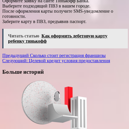
Оформите заявку на сайте Тинькофф Банка.
Выберите подходящий ПВЗ в вашем городе.
После оформления карты получите SMS-уведомление о
готовности.
Заберите карту в ПВЗ, предъявив паспорт.
Читать статью
Как оформить дебетовую карту
ребенку тинькофф
Навигация
Предыдущий
Сколько стоит регистрация франшизы
Следующий:
Целевой кредит условия предоставления
записи
Больше историй