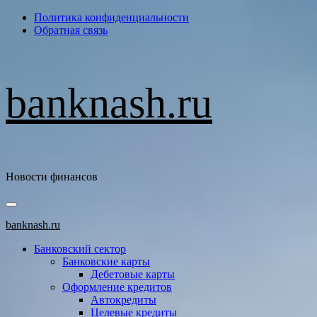
Перейти
Политика конфиденциальности
к
Обратная связь
содержимому
banknash.ru
Новости финансов
Основное
меню
banknash.ru
Банковский сектор
Банковские карты
Дебетовые карты
Оформление кредитов
Автокредиты
Целевые кредиты