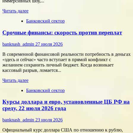
иммерсивных шоу,...
Прочитать
Читать далее
больше
Банковский сектор
о
Битва
Срочные финансы: скорость против переплат
за
внимание:
как
banknash_admin
27 июля 2026
удивить
современного
В современной финансовой реальности потребность в деньгах
потребителя
«здесь и сейчас» часто вступает в прямой конфликт с
с
желанием сохранить личный бюджет. Когда возникает
помощью
кассовый разрыв, ломается...
цифровых
Прочитать
технологий
Читать далее
больше
Банковский сектор
о
Срочные
Курсы доллара и евро, установленные ЦБ РФ на
финансы:
скорость
среду, 22 июля 2026 года
против
переплат
banknash_admin
23 июля 2026
Официальный курс доллара США по отношению к рублю,