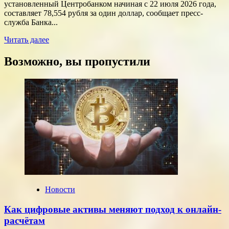
установленный Центробанком начиная с 22 июля 2026 года,
составляет 78,554 рубля за один доллар, сообщает пресс-
служба Банка...
Прочитать
Читать далее
больше
о
Возможно, вы пропустили
Курсы
доллара
и
евро,
установленные
ЦБ
РФ
на
среду,
22
июля
2026
года
Новости
Как цифровые активы меняют подход к онлайн-
расчётам