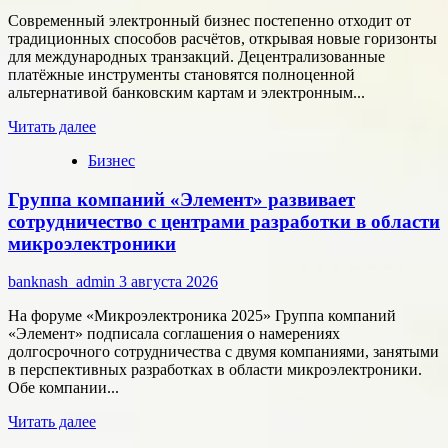
Современный электронный бизнес постепенно отходит от
традиционных способов расчётов, открывая новые горизонты
для международных транзакций. Децентрализованные
платёжные инструменты становятся полноценной
альтернативой банковским картам и электронным...
Прочитать
Читать далее
больше
Бизнес
о
Как
Группа компаний «Элемент» развивает
цифровые
активы
сотрудничество с центрами разработки в области
меняют
микроэлектроники
подход
к
banknash_admin
3 августа 2026
онлайн-
расчётам
На форуме «Микроэлектроника 2025» Группа компаний
«Элемент» подписала соглашения о намерениях
долгосрочного сотрудничества с двумя компаниями, занятыми
в перспективных разработках в области микроэлектроники.
Обе компании...
Прочитать
Читать далее
больше