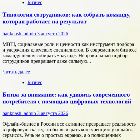
Бизнес
о
Группа
Типология сотрудников: как собрать команду,
компаний
«Элемент»
которая работает на результат
развивает
сотрудничество
banknash_admin
3 августа 2026
с
центрами
MBTI, социальные роли и ценности как инструмент подбора
разработки
и удержания ключевых специалистов. В современном бизнесе
в
команду нельзя собирать «наугад». Неправильный подбор
области
сотрудников превращает даже сильную...
микроэлектроники
Прочитать
Читать далее
больше
Бизнес
о
Типология
Битва за внимание: как удивить современного
сотрудников:
как
потребителя с помощью цифровых технологий
собрать
команду,
banknash_admin
3 августа 2026
которая
работает
Офлайн-бизнес в России все активнее превращает реальность
на
в цифровую сказку, чтобы выиграть конкуренцию у онлайн-
результат
сервисов. Речь не о простых экранах, а о полноценных