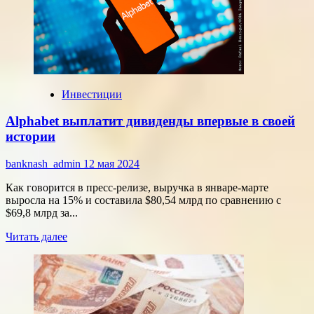
России
Инвестиции
Alphabet выплатит дивиденды впервые в своей
истории
banknash_admin
12 мая 2024
Как говорится в пресс-релизе, выручка в январе-марте
выросла на 15% и составила $80,54 млрд по сравнению с
$69,8 млрд за...
Прочитать
Читать далее
больше
о
Alphabet
выплатит
дивиденды
впервые