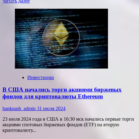
Прочитать
Читать далее
больше
о
Интерактивные
видеостены:
технологии,
меняющие
мир
визуального
контента
Инвестиции
В США начались торги акциями биржевых
фондов для криптовалюты Ethereum
banknash_admin
31 июля 2024
23 июля 2024 года в США в 16:30 мск начались первые торги
акциями спотовых биржевых фондов (ETF) на вторую
криптовалюту...