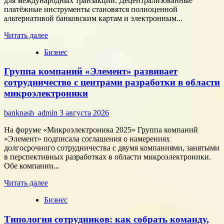
для международных транзакций. Децентрализованные
платёжные инструменты становятся полноценной
альтернативой банковским картам и электронным...
Прочитать
Читать далее
больше
Бизнес
о
Как
Группа компаний «Элемент» развивает
цифровые
активы
сотрудничество с центрами разработки в области
меняют
микроэлектроники
подход
к
banknash_admin
3 августа 2026
онлайн-
расчётам
На форуме «Микроэлектроника 2025» Группа компаний
«Элемент» подписала соглашения о намерениях
долгосрочного сотрудничества с двумя компаниями, занятыми
в перспективных разработках в области микроэлектроники.
Обе компании...
Прочитать
Читать далее
больше
Бизнес
о
Группа
Типология сотрудников: как собрать команду,
компаний