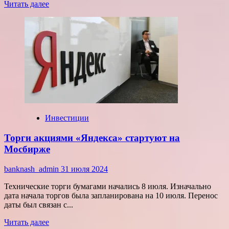
Прочитать
Читать далее
больше
о
Мосбиржа
допустила
акции
КИФА
к
торгам
с
8
августа
Инвестиции
Торги акциями «Яндекса» стартуют на
Мосбирже
banknash_admin
31 июля 2024
Технические торги бумагами начались 8 июля. Изначально
дата начала торгов была запланирована на 10 июля. Перенос
даты был связан с...
Прочитать
Читать далее