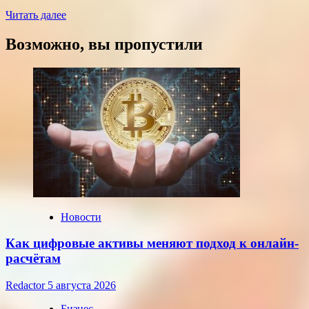
Прочитать
Читать далее
больше
о
Возможно, вы пропустили
Курсы
доллара
и
евро,
установленные
ЦБ
РФ
на
среду,
22
июля
2026
года
Новости
Как цифровые активы меняют подход к онлайн-
расчётам
Redactor
5 августа 2026
Бизнес