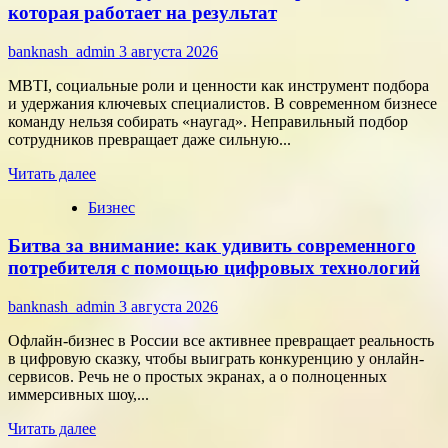
«Элемент»
которая работает на результат
развивает
сотрудничество
banknash_admin
3 августа 2026
с
центрами
MBTI, социальные роли и ценности как инструмент подбора
разработки
и удержания ключевых специалистов. В современном бизнесе
в
команду нельзя собирать «наугад». Неправильный подбор
области
сотрудников превращает даже сильную...
микроэлектроники
Прочитать
Читать далее
больше
Бизнес
о
Типология
Битва за внимание: как удивить современного
сотрудников:
как
потребителя с помощью цифровых технологий
собрать
команду,
banknash_admin
3 августа 2026
которая
работает
Офлайн-бизнес в России все активнее превращает реальность
на
в цифровую сказку, чтобы выиграть конкуренцию у онлайн-
результат
сервисов. Речь не о простых экранах, а о полноценных
иммерсивных шоу,...
Прочитать
Читать далее
больше