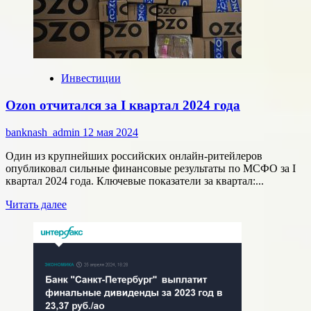
весну
и
лето
рекордные
дивиденды
в
Инвестиции
₽3
трлн
Ozon отчитался за I квартал 2024 года
banknash_admin
12 мая 2024
Один из крупнейших российских онлайн-ритейлеров
опубликовал сильные финансовые результаты по МСФО за I
квартал 2024 года. Ключевые показатели за квартал:...
Прочитать
Читать далее
больше
о
Ozon
отчитался
за
I
квартал
2024