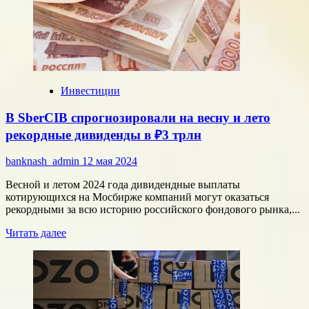
в
своей
истории
Инвестиции
В SberCIB спрогнозировали на весну и лето
рекордные дивиденды в ₽3 трлн
banknash_admin
12 мая 2024
Весной и летом 2024 года дивидендные выплаты
котирующихся на Мосбирже компаний могут оказаться
рекордными за всю историю российского фондового рынка,...
Прочитать
Читать далее
больше
о
В
SberCIB
спрогнозировали
на