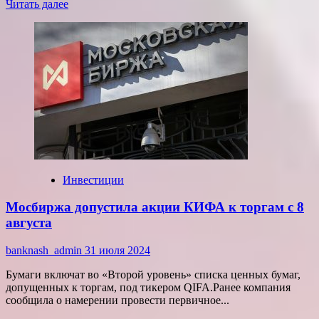
Прочитать
Читать далее
больше
о
В
США
начались
торги
акциями
биржевых
фондов
для
криптовалюты
Ethereum
Инвестиции
Мосбиржа допустила акции КИФА к торгам с 8
августа
banknash_admin
31 июля 2024
Бумаги включат во «Второй уровень» списка ценных бумаг,
допущенных к торгам, под тикером QIFA.Ранее компания
сообщила о намерении провести первичное...