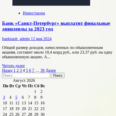
года
Инвестиции
Банк «Санкт-Петербург» выплатит финальные
дивиденды за 2023 год
banknash_admin
12 мая 2024
Общий размер доходов, начисленных по обыкновенным
акциям, составит около 10,4 млрд руб., или 23,37 руб. на одну
обыкновенную акцию. А...
Прочитать
Читать далее
Пагинация
больше
Назад
1
2
3
4
5
6
7
…
39
Далее
Найти:
о
записей
Банк
Август 2026
«Санкт-
Пн
Вт
Ср
Чт
Пт
Сб
Вс
Петербург»
1
2
выплатит
3
4
5
6
7
8
9
финальные
дивиденды
10
11
12
13
14
15
16
за
17
18
19
20
21
22
23
2023
24
25
26
27
28
29
30