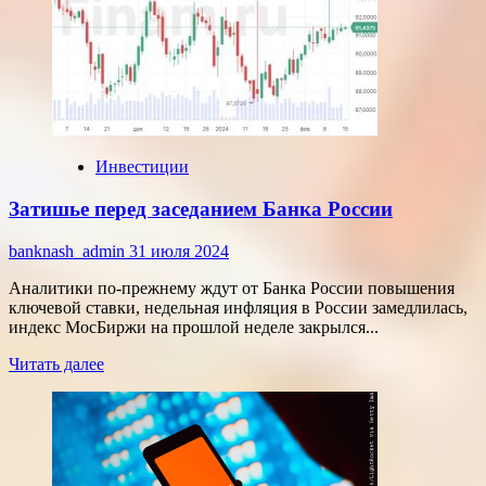
Совкомбанк
увеличил
количество
акций
в
свободном
обращении
Инвестиции
Затишье перед заседанием Банка России
banknash_admin
31 июля 2024
Аналитики по-прежнему ждут от Банка России повышения
ключевой ставки, недельная инфляция в России замедлилась,
индекс МосБиржи на прошлой неделе закрылся...
Прочитать
Читать далее
больше
о
Затишье
перед
заседанием
Банка