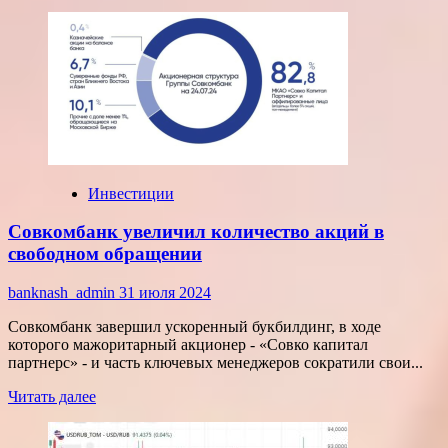
больше
о
Торги
акциями
«Яндекса»
стартуют
на
Мосбирже
Инвестиции
Совкомбанк увеличил количество акций в
свободном обращении
banknash_admin
31 июля 2024
Совкомбанк завершил ускоренный букбилдинг, в ходе
которого мажоритарный акционер - «Совко капитал
партнерс» - и часть ключевых менеджеров сократили свои...
Прочитать
Читать далее
больше
о