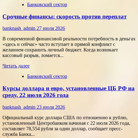
Банковский сектор
о
Битва
Срочные финансы: скорость против переплат
за
внимание:
как
banknash_admin
27 июля 2026
удивить
современного
В современной финансовой реальности потребность в деньгах
потребителя
«здесь и сейчас» часто вступает в прямой конфликт с
с
желанием сохранить личный бюджет. Когда возникает
помощью
кассовый разрыв, ломается...
цифровых
Прочитать
технологий
Читать далее
больше
Банковский сектор
о
Срочные
Курсы доллара и евро, установленные ЦБ РФ на
финансы:
скорость
среду, 22 июля 2026 года
против
переплат
banknash_admin
23 июля 2026
Официальный курс доллара США по отношению к рублю,
установленный Центробанком начиная с 22 июля 2026 года,
составляет 78,554 рубля за один доллар, сообщает пресс-
служба Банка...