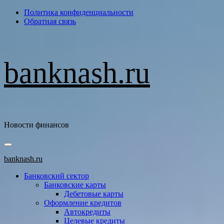
Перейти
Политика конфиденциальности
к
Обратная связь
содержимому
banknash.ru
Новости финансов
Основное
меню
banknash.ru
Банковский сектор
Банковские карты
Дебетовые карты
Оформление кредитов
Автокредиты
Целевые кредиты